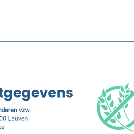
tgegevens
anderen vzw
00 Leuven
be