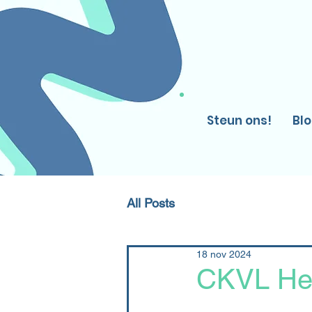
Steun ons!
Bl
All Posts
18 nov 2024
CKVL He