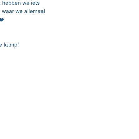
n hebben we iets 
t waar we allemaal 
❤️
e kamp!