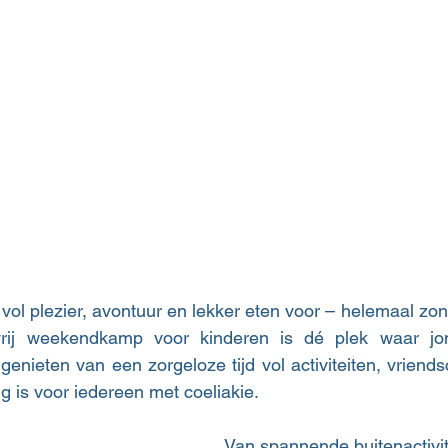
vol plezier, avontuur en lekker eten voor – helemaal zon
vrij weekendkamp voor kinderen is dé plek waar jon
ieten van een zorgeloze tijd vol activiteiten, vriendsc
lig is voor iedereen met coeliakie.
Van spannende buitenactivite