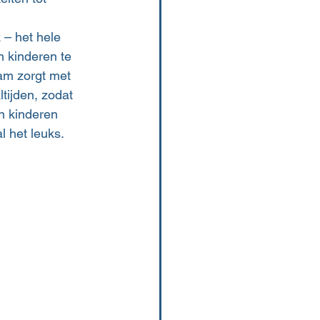
 
– het hele 
 kinderen te 
am zorgt met 
tijden, zodat 
n kinderen 
l het leuks.