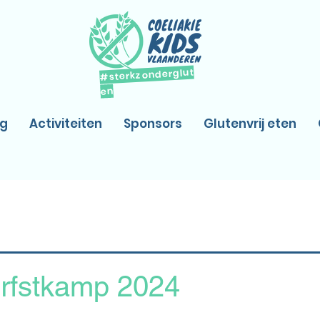
#sterkzonderglut
en
og
Activiteiten
Sponsors
Glutenvrij eten
rfstkamp 2024