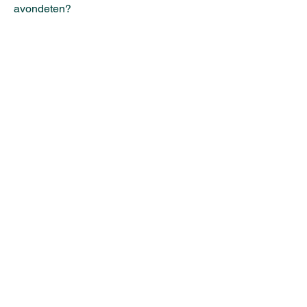
avondeten?
Deze quiche Lorraine smaakt op ieder
moment van de dag.
Glutenvrij
bananenbrood
Vol van smaak en heerlijk als snack,
dit bananenbrood is precies wat je