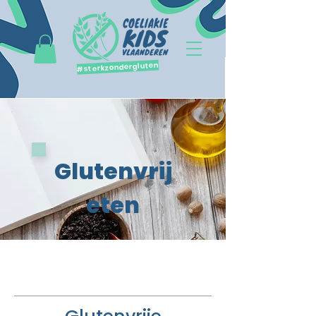
#sterkzondergluten
Glutenvrij
eten