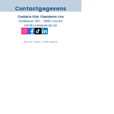
Contactgegevens
Coeliakie Kids Vlaanderen vzw
Oudebaan
301 - 3000
Leuven
info@coeliakiekids.be
BE84 7380 4775 6859
Ondernemingsnummer
BE0791.837.823
Contactformulier
Steun ons
© 2026 Coeliakie Kids Vlaanderen vzw
Cookie policy
-
Disclaimer
-
Privacy policy