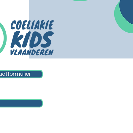
ctformulier
s