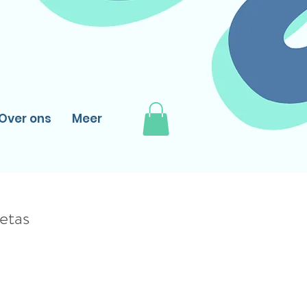
Over ons
Meer
etas