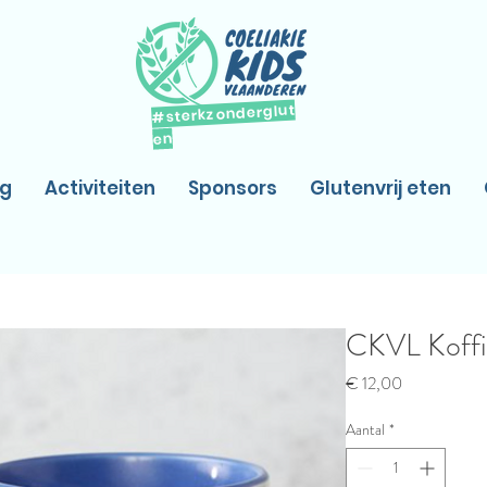
#sterkzonderglut
en
og
Activiteiten
Sponsors
Glutenvrij eten
CKVL Koffi
Prijs
€ 12,00
Aantal
*