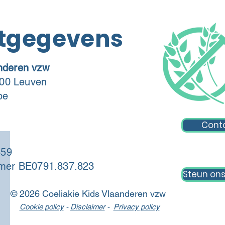
tgegevens
anderen vzw
00 Leuven
be
Conta
859
er BE0791.837.823
Steun on
© 2026 Coeliakie Kids Vlaanderen vzw
Cookie policy
-
Disclaimer
-
Privacy policy