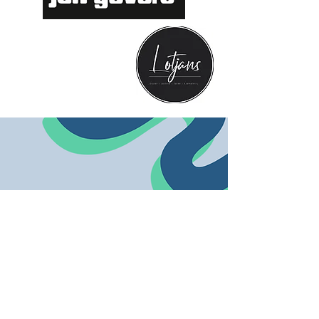
Contactgegevens
Coeliakie Kids Vlaanderen vzw
Oudebaan
301 - 3000
Leuven
info@coeliakiekids.be